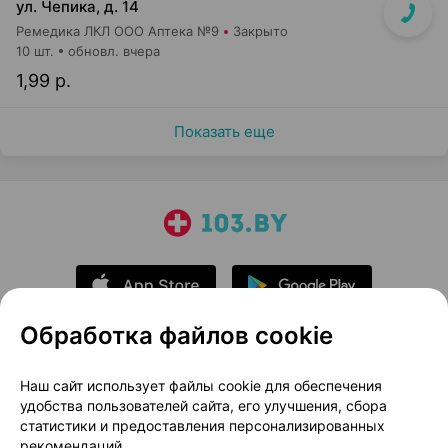
ул. Чепика, д. 14
Ремедика ЛКЛ ООО Аптека №9
Закрыто
10 шт.
обновл. вчера
1,99 р.
Показать еще
Обработка файлов cookie
О проекте
Новости проекта
Наш сайт использует файлы cookie для обеспечения
удобства пользователей сайта, его улучшения, сбора
Размещение рекламы
Медицинский маркетинг
статистики и предоставления персонализированных
Публичный договор
Доставка
рекомендаций.