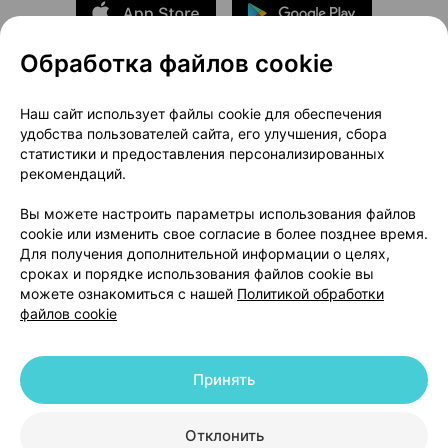
Обработка файлов cookie
О проекте
Новости проекта
Наш сайт использует файлы cookie для обеспечения
удобства пользователей сайта, его улучшения, сбора
Размещение рекламы
Медицинский маркетинг
статистики и предоставления персонализированных
Публичный договор
Доставка
рекомендаций.
Пользовательское соглашение
Вы можете настроить параметры использования файлов
Способы оплаты
Вакансии
Партнеры
cookie или изменить свое согласие в более позднее время.
Написать руководителю 103.by
Для получения дополнительной информации о целях,
сроках и порядке использования файлов cookie вы
Написать в поддержку
можете ознакомиться с нашей
Политикой обработки
Персональные настройки Cookie
файлов cookie
Обработка персональных данных
Принять
© 2026 ООО «Артокс Лаб», УНП 191700409 | 220012, Республика Беларусь,
г. Минск, улица Толбухина, 2, пом. 16 | help@103.by
|
Служба поддержки
+375 291212755
Отклонить