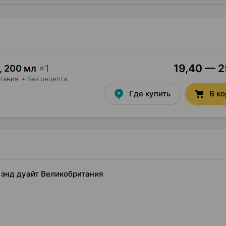
19,40 — 25
,
200 мл
×
1
итания
•
без рецепта
Где купить
В к
рч энд дуайт Великобритания