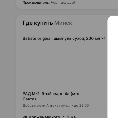
Производитель
:
Черч энд дуайт
Где купить
Минск
Batiste original, шампунь сухой, 200 мл ×1, Че
19,
РАД М-2, 9-ый км, д. 4а (м-н
Санта)
Добрыя леки Аптека групп Центр ООО Аптека №97
до 22:00
19,
ул. Корженевского, д. 23/а