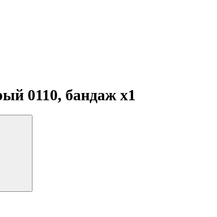
рый 0110, бандаж
x1