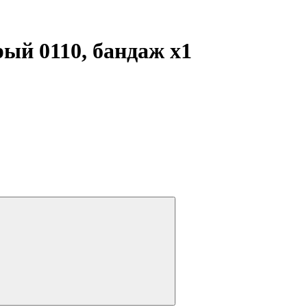
рый 0110, бандаж
x1