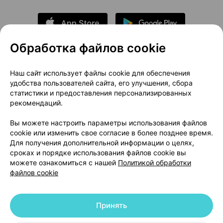
Обработка файлов cookie
О проекте
Новости проекта
Наш сайт использует файлы cookie для обеспечения
удобства пользователей сайта, его улучшения, сбора
Размещение рекламы
Медицинский маркетинг
статистики и предоставления персонализированных
Публичный договор
Доставка
рекомендаций.
Пользовательское соглашение
Вы можете настроить параметры использования файлов
Способы оплаты
Вакансии
Партнеры
cookie или изменить свое согласие в более позднее время.
Написать руководителю 103.by
Для получения дополнительной информации о целях,
сроках и порядке использования файлов cookie вы
Написать в поддержку
можете ознакомиться с нашей
Политикой обработки
Персональные настройки Cookie
файлов cookie
Обработка персональных данных
Принять
© 2026 ООО «Артокс Лаб», УНП 191700409 | 220012, Республика Беларусь,
г. Минск, улица Толбухина, 2, пом. 16 | help@103.by
|
Служба поддержки