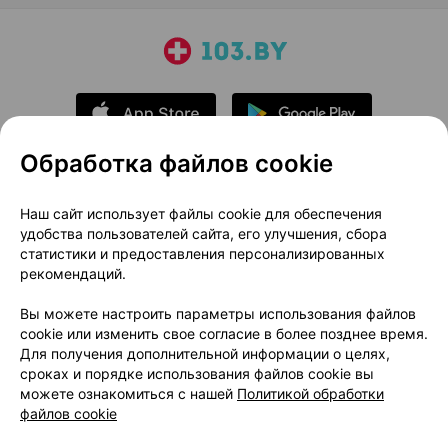
Обработка файлов cookie
О проекте
Новости проекта
Наш сайт использует файлы cookie для обеспечения
удобства пользователей сайта, его улучшения, сбора
Размещение рекламы
Медицинский маркетинг
статистики и предоставления персонализированных
Публичный договор
Доставка
рекомендаций.
Пользовательское соглашение
Вы можете настроить параметры использования файлов
Способы оплаты
Вакансии
Партнеры
cookie или изменить свое согласие в более позднее время.
Написать руководителю 103.by
Для получения дополнительной информации о целях,
сроках и порядке использования файлов cookie вы
Написать в поддержку
можете ознакомиться с нашей
Политикой обработки
Персональные настройки Cookie
файлов cookie
Обработка персональных данных