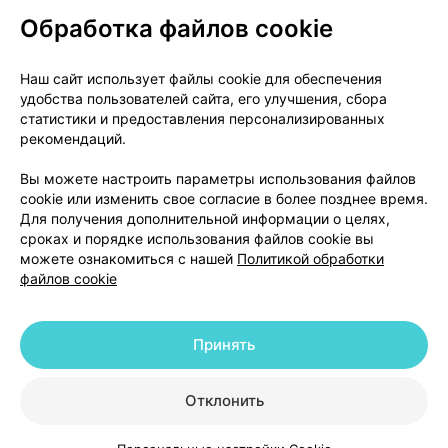
Обработка файлов cookie
О проекте
Новости проекта
Наш сайт использует файлы cookie для обеспечения
удобства пользователей сайта, его улучшения, сбора
Размещение рекламы
Медицинский маркетинг
статистики и предоставления персонализированных
Публичный договор
Доставка
рекомендаций.
Пользовательское соглашение
Вы можете настроить параметры использования файлов
Способы оплаты
Вакансии
Партнеры
cookie или изменить свое согласие в более позднее время.
Написать руководителю 103.by
Для получения дополнительной информации о целях,
сроках и порядке использования файлов cookie вы
Написать в поддержку
можете ознакомиться с нашей
Политикой обработки
Персональные настройки Cookie
файлов cookie
Обработка персональных данных
Принять
© 2026 ООО «Артокс Лаб», УНП 191700409 | 220012, Республика Беларусь,
г. Минск, улица Толбухина, 2, пом. 16 | help@103.by
|
Служба поддержки
+375 291212755
Отклонить