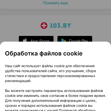
Показать еще
Обработка файлов cookie
О проекте
Новости проекта
Наш сайт использует файлы cookie для обеспечения
удобства пользователей сайта, его улучшения, сбора
Размещение рекламы
Медицинский маркетинг
статистики и предоставления персонализированных
Публичный договор
Доставка
рекомендаций.
Пользовательское соглашение
Вы можете настроить параметры использования файлов
Способы оплаты
Вакансии
Партнеры
cookie или изменить свое согласие в более позднее время.
Написать руководителю 103.by
Для получения дополнительной информации о целях,
сроках и порядке использования файлов cookie вы
Написать в поддержку
можете ознакомиться с нашей
Политикой обработки