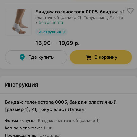
Бандаж голеностопа 0005, бандаж
×
1
эластичный [размер 2],
Тонус эласт
, Латвия
•
без рецепта
Инструкция
18,90 — 19,69 р.
Где купить
В корзину
Инструкция
Бандаж голеностопа 0005, бандаж эластичный
[размер 1], ×1, Тонус эласт Латвия
Форма выпуска
:
Бандаж эластичный [размер 1]
Кол-во в упаковке
:
1 шт.
Производитель
:
Тонус эласт