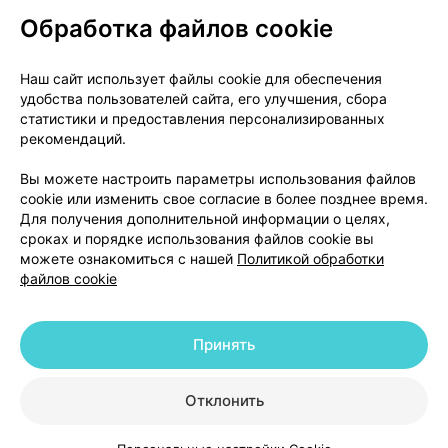
Обработка файлов cookie
О проекте
Новости проекта
Наш сайт использует файлы cookie для обеспечения
удобства пользователей сайта, его улучшения, сбора
Размещение рекламы
Медицинский маркетинг
статистики и предоставления персонализированных
Публичный договор
Доставка
рекомендаций.
Пользовательское соглашение
Вы можете настроить параметры использования файлов
Способы оплаты
Вакансии
Партнеры
cookie или изменить свое согласие в более позднее время.
Написать руководителю 103.by
Для получения дополнительной информации о целях,
сроках и порядке использования файлов cookie вы
Написать в поддержку
можете ознакомиться с нашей
Политикой обработки
Персональные настройки Cookie
файлов cookie
Обработка персональных данных
Принять
© 2026 ООО «Артокс Лаб», УНП 191700409 | 220012, Республика Беларусь,
г. Минск, улица Толбухина, 2, пом. 16 | help@103.by
|
Служба поддержки
+375 291212755
Отклонить