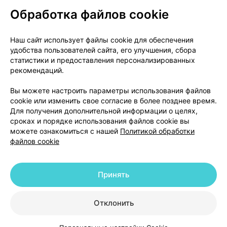
Обработка файлов cookie
О проекте
Новости проекта
Наш сайт использует файлы cookie для обеспечения
удобства пользователей сайта, его улучшения, сбора
Размещение рекламы
Медицинский маркетинг
статистики и предоставления персонализированных
Публичный договор
Доставка
рекомендаций.
Пользовательское соглашение
Вы можете настроить параметры использования файлов
Способы оплаты
Вакансии
Партнеры
cookie или изменить свое согласие в более позднее время.
Написать руководителю 103.by
Для получения дополнительной информации о целях,
сроках и порядке использования файлов cookie вы
Написать в поддержку
можете ознакомиться с нашей
Политикой обработки
Персональные настройки Cookie
файлов cookie
Обработка персональных данных
Принять
© 2026 ООО «Артокс Лаб», УНП 191700409 | 220012, Республика Беларусь,
г. Минск, улица Толбухина, 2, пом. 16 | help@103.by
|
Служба поддержки
+375 291212755
Отклонить