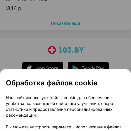
13,16 р.
Показать еще
Обработка файлов cookie
О проекте
Новости проекта
Наш сайт использует файлы cookie для обеспечения
удобства пользователей сайта, его улучшения, сбора
Размещение рекламы
Медицинский маркетинг
статистики и предоставления персонализированных
Публичный договор
Доставка
рекомендаций.
Пользовательское соглашение
Вы можете настроить параметры использования файлов
Способы оплаты
Вакансии
Партнеры