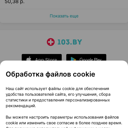
50,38 р.
Показать еще
Обработка файлов cookie
О проекте
Новости проекта
Наш сайт использует файлы cookie для обеспечения
удобства пользователей сайта, его улучшения, сбора
Размещение рекламы
Медицинский маркетинг
статистики и предоставления персонализированных
Публичный договор
Доставка
рекомендаций.
Пользовательское соглашение
Вы можете настроить параметры использования файлов
Способы оплаты
Вакансии
Партнеры
cookie или изменить свое согласие в более позднее время.
Написать руководителю 103.by