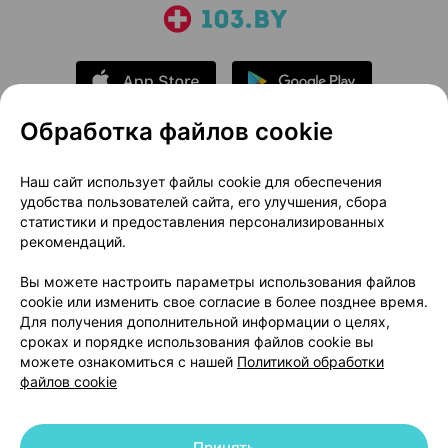
Обработка файлов cookie
О проекте
Новости проекта
Наш сайт использует файлы cookie для обеспечения
удобства пользователей сайта, его улучшения, сбора
Размещение рекламы
Медицинский маркетинг
статистики и предоставления персонализированных
Публичный договор
Доставка
рекомендаций.
Пользовательское соглашение
Вы можете настроить параметры использования файлов
Способы оплаты
Вакансии
Партнеры
cookie или изменить свое согласие в более позднее время.
Написать руководителю 103.by
Для получения дополнительной информации о целях,
сроках и порядке использования файлов cookie вы
Написать в поддержку
можете ознакомиться с нашей
Политикой обработки
Персональные настройки Cookie
файлов cookie
Обработка персональных данных
Принять