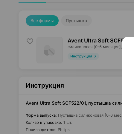
Все формы
Пустышка
Avent Ultra Soft SCF522
силиконовая [0-6 месяцев],
Philip
Инструкция
Инструкция
Avent Ultra Soft SCF522/01, пустышка силиконов
Форма выпуска
:
Пустышка силиконовая [0-6 месяцев]
Кол-во в упаковке
:
1 шт.
Производитель
:
Philips