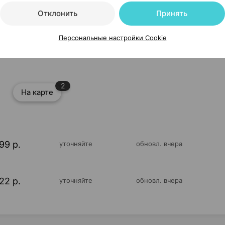
Отклонить
Принять
Персональные настройки Cookie
2
На карте
99 р.
уточняйте
обновл. вчера
22 р.
уточняйте
обновл. вчера