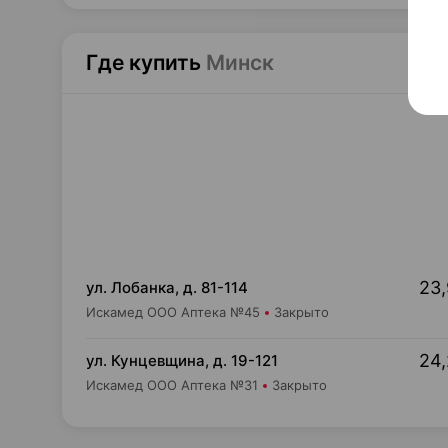
Где купить
Минск
23,
ул. Лобанка, д. 81-114
Искамед ООО Аптека №45
Закрыто
24,
ул. Кунцевщина, д. 19-121
Искамед ООО Аптека №31
Закрыто