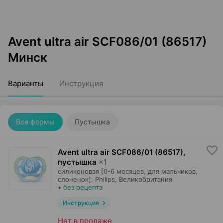
Avent ultra air SCF086/01 (86517)
Минск
Варианты
Инструкция
Все формы
Пустышка
Avent ultra air SCF086/01 (86517),
пустышка
×
1
силиконовая [0-6 месяцев, для мальчиков,
слоненок],
Philips
, Великобритания
•
без рецепта
Инструкция
Нет в продаже