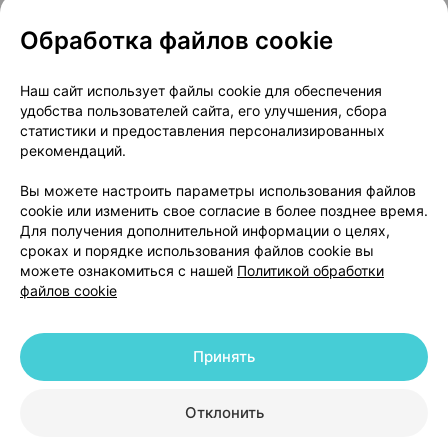
Обработка файлов cookie
О проекте
Новости проекта
Наш сайт использует файлы cookie для обеспечения
удобства пользователей сайта, его улучшения, сбора
Размещение рекламы
Медицинский маркетинг
статистики и предоставления персонализированных
Публичный договор
Доставка
рекомендаций.
Пользовательское соглашение
Вы можете настроить параметры использования файлов
Способы оплаты
Вакансии
Партнеры
cookie или изменить свое согласие в более позднее время.
Написать руководителю 103.by
Для получения дополнительной информации о целях,
сроках и порядке использования файлов cookie вы
Написать в поддержку
можете ознакомиться с нашей
Политикой обработки
Персональные настройки Cookie
файлов cookie
Обработка персональных данных
Принять
© 2026 ООО «Артокс Лаб», УНП 191700409 | 220012, Республика Беларусь,
г. Минск, улица Толбухина, 2, пом. 16 | help@103.by
|
Служба поддержки
+375 291212755
Отклонить