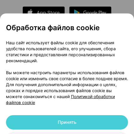
Обработка файлов cookie
О проекте
Новости проекта
Наш сайт использует файлы cookie для обеспечения
удобства пользователей сайта, его улучшения, сбора
Размещение рекламы
Медицинский маркетинг
статистики и предоставления персонализированных
Публичный договор
Доставка
рекомендаций.
Пользовательское соглашение
Вы можете настроить параметры использования файлов
Способы оплаты
Вакансии
Партнеры
cookie или изменить свое согласие в более позднее время.
Написать руководителю 103.by
Для получения дополнительной информации о целях,
сроках и порядке использования файлов cookie вы
Написать в поддержку
можете ознакомиться с нашей
Политикой обработки
Персональные настройки Cookie
файлов cookie
Обработка персональных данных
Принять
© 2026 ООО «Артокс Лаб», УНП 191700409 | 220012, Республика Беларусь,
г. Минск, улица Толбухина, 2, пом. 16 | help@103.by
|
Служба поддержки