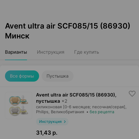
Avent ultra air SCF085/15 (86930)
Минск
Варианты
Инструкция
Где купить
Все формы
Пустышка
Avent ultra air SCF085/15 (86930),
пустышка
×
2
силиконовая [0-6 месяцев; песочная/серая],
Philips
, Великобритания
•
без рецепта
Инструкция
31,43 р.