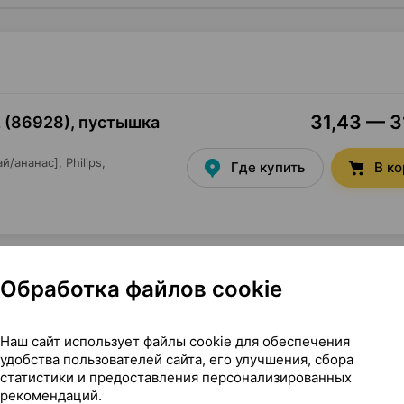
31,43 — 31
12 (86928), пустышка
й/ананас],
Philips
,
Где купить
В к
Обработка файлов cookie
ликоновая [0-6 месяцев; попугай/ананас], ×2, Philips
Наш сайт использует файлы cookie для обеспечения
удобства пользователей сайта, его улучшения, сбора
статистики и предоставления персонализированных
рекомендаций.
попугай/ананас]