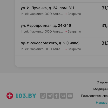
31,
ул. И. Лученка, д. 24, пом. 311
InLek Фармико ООО Аптека №15
Закрыто
31,
ул. Аэродромная, д. 24-246
InLek Фармико ООО Аптека №13
Закрыто
31,
пр-т Рокоссовского, д. 2 (Гиппо)
InLek Фармико ООО Аптека №19
Закрыто
О прое
Медицин
Пользовательско
Написа