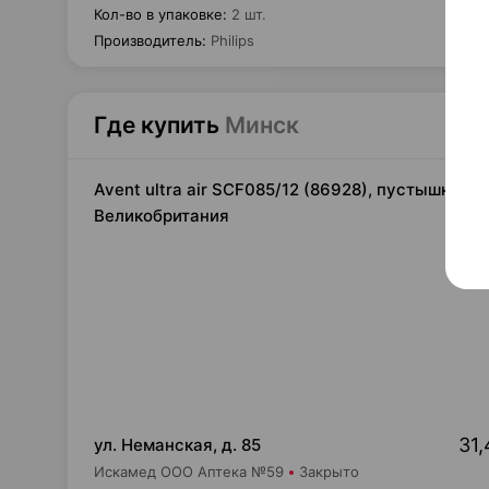
Кол-во в упаковке
:
2 шт.
Производитель
:
Philips
Где купить
Минск
Avent ultra air SCF085/12 (86928), пустышка си
Великобритания
31,
ул. Неманская, д. 85
Искамед ООО Аптека №59
Закрыто