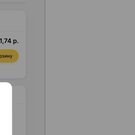
,74 р.
орзину