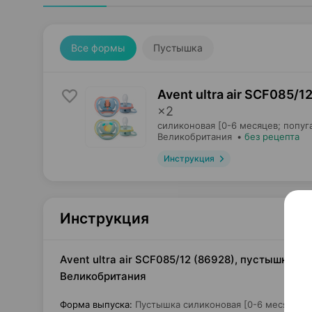
Все формы
Пустышка
Avent ultra air SCF085/
×
2
силиконовая [0-6 месяцев; попуга
Великобритания
•
без рецепта
Инструкция
Инструкция
Avent ultra air SCF085/12 (86928), пустышка си
Великобритания
Форма выпуска
:
Пустышка силиконовая [0-6 месяцев; 