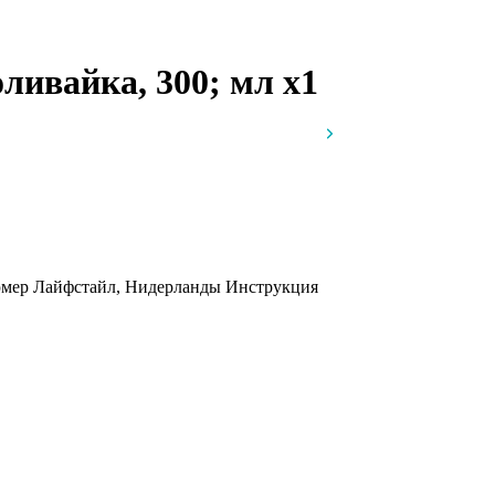
оливайка, 300; мл
x1
ьюмер Лайфстайл, Нидерланды
Инструкция