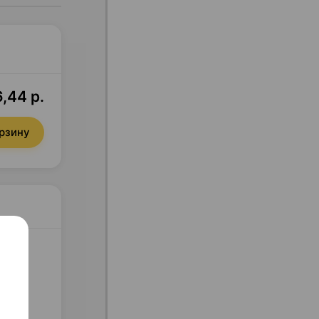
,44 р.
орзину