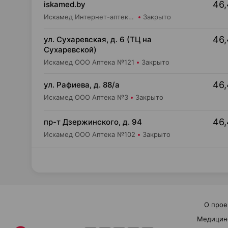
46,
iskamed.by
Искамед Интернет-аптека Iskamed.by
Закрыто
46,
ул. Сухаревская, д. 6 (ТЦ на
Сухаревской)
Искамед ООО Аптека №121
Закрыто
46,
ул. Рафиева, д. 88/а
Искамед ООО Аптека №3
Закрыто
46,
пр-т Дзержинского, д. 94
Искамед ООО Аптека №102
Закрыто
О прое
Медицин