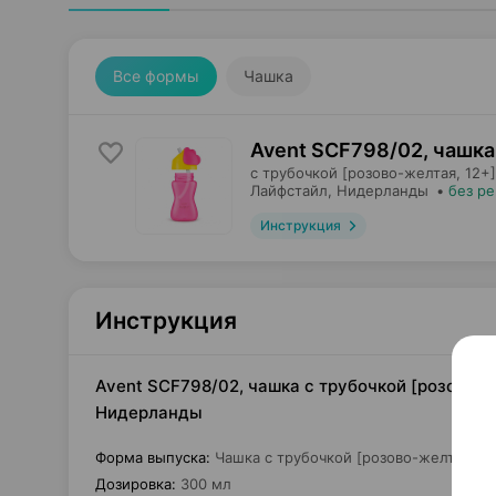
Все формы
Чашка
Avent SCF798/02, чашка
с трубочкой [розово-желтая, 12+]
Лайфстайл
, Нидерланды
•
без р
Инструкция
Инструкция
Avent SCF798/02, чашка с трубочкой [розово-ж
Нидерланды
Форма выпуска
:
Чашка с трубочкой [розово-желтая, 12
Дозировка
:
300 мл