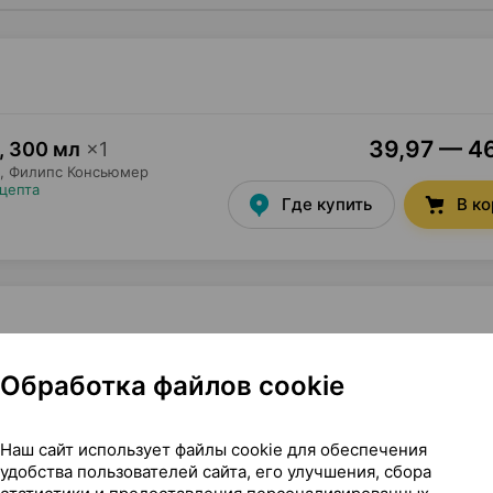
39,97 — 46
,
300 мл
×
1
,
Филипс Консьюмер
ецепта
Где купить
В к
Обработка файлов cookie
елтая, 12 + ], 300 мл ×1, Филипс Консьюмер Лайфстайл
Наш сайт использует файлы cookie для обеспечения
 + ]
удобства пользователей сайта, его улучшения, сбора