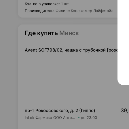
Кол-во в упаковке
:
1 шт.
Производитель
:
Филипс Консьюмер Лайфстайл
Где купить
Минск
Avent SCF798/02, чашка с трубочкой [розово-
39,
пр-т Рокоссовского, д. 2 (Гиппо)
InLek Фармико ООО Аптека №19
до 23:00