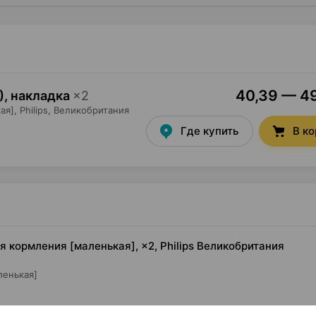
40,39 — 49
), накладка
×
2
ая],
Philips
, Великобритания
Где купить
В к
я кормления [маленькая], ×2, Philips Великобритания
ленькая]