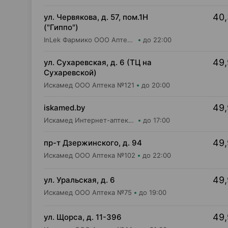
40,
ул. Червякова, д. 57, пом.1Н
("Гиппо")
InLek Фармико ООО Аптека №32
до 22:00
49,
ул. Сухаревская, д. 6 (ТЦ на
Сухаревской)
Искамед ООО Аптека №121
до 20:00
49,
iskamed.by
Искамед Интернет-аптека Iskamed.by
до 17:00
49,
пр-т Дзержинского, д. 94
Искамед ООО Аптека №102
до 22:00
49,
ул. Уральская, д. 6
Искамед ООО Аптека №75
до 19:00
49,
ул. Щорса, д. 11-396