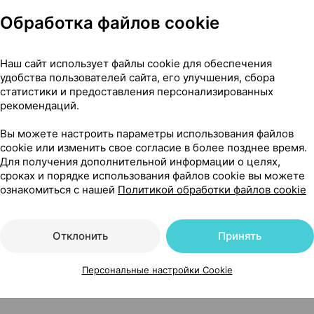
Обработка файлов cookie
Наш сайт использует файлы cookie для обеспечения
удобства пользователей сайта, его улучшения, сбора
я кормления [маленькая], ×2, Philips Великобритания
статистики и предоставления персонализированных
рекомендаций.
Вы можете настроить параметры использования файлов
cookie или изменить свое согласие в более позднее время.
9
Для получения дополнительной информации о целях,
На карте
сроках и порядке использования файлов cookie вы можете
ознакомиться с нашей
Политикой обработки файлов cookie
39 р.
1 шт.
обновл. в 16:02
Отклонить
Принять
Персональные настройки Cookie
39 р.
1 шт.
обновл. в 16:02