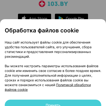
Обработка файлов cookie
О проекте
Новости проекта
Наш сайт использует файлы cookie для обеспечения
удобства пользователей сайта, его улучшения, сбора
Размещение рекламы
Медицинский маркетинг
статистики и предоставления персонализированных
Публичный договор
Доставка
рекомендаций.
Пользовательское соглашение
Вы можете настроить параметры использования файлов
Способы оплаты
Вакансии
Партнеры
cookie или изменить свое согласие в более позднее время.
Написать руководителю 103.by
Для получения дополнительной информации о целях,
сроках и порядке использования файлов cookie вы
Написать в поддержку
можете ознакомиться с нашей
Политикой обработки
Персональные настройки Cookie
файлов cookie
Обработка персональных данных
Принять