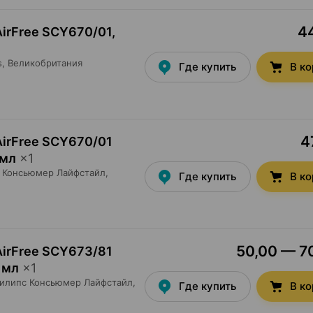
44
AirFree SCY670/01,
s
, Великобритания
Где купить
В к
4
AirFree SCY670/01
 мл
×
1
 Консьюмер Лайфстайл
,
Где купить
В к
50,00 — 70
AirFree SCY673/81
 мл
×
1
илипс Консьюмер Лайфстайл
,
Где купить
В к