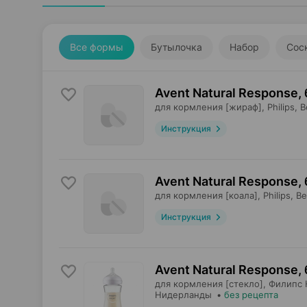
Все формы
Бутылочка
Набор
Сос
Avent Natural Response,
для кормления [жираф],
Philips
, 
Инструкция
Avent Natural Response,
для кормления [коала],
Philips
, В
Инструкция
Avent Natural Response,
для кормления [стекло],
Филипс 
Нидерланды
•
без рецепта