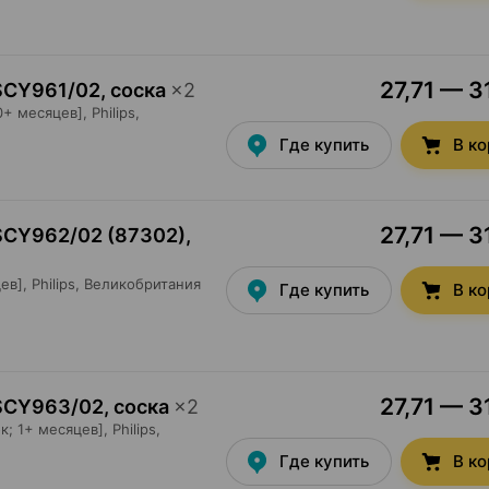
27,71 — 3
SCY961/02, соска
×
2
0+ месяцев],
Philips
,
Где купить
В к
27,71 — 3
 SCY962/02 (87302),
ев],
Philips
, Великобритания
Где купить
В к
27,71 — 3
 SCY963/02, соска
×
2
к; 1+ месяцев],
Philips
,
Где купить
В к