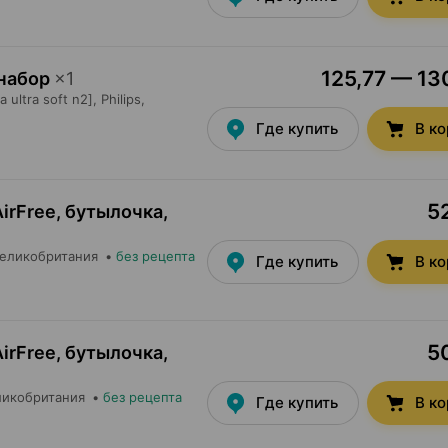
125,77 — 130
 набор
×
1
ultra soft n2],
Philips
,
Где купить
В к
52
AirFree, бутылочка
,
Великобритания
•
без рецепта
Где купить
В к
50
AirFree, бутылочка
,
ликобритания
•
без рецепта
Где купить
В к