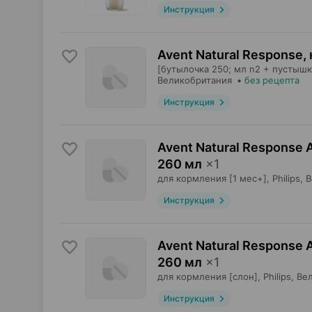
Инструкция
Avent Natural Response,
[бутылочка 250; мл n2 + пустышка 
Великобритания
•
без рецепта
Инструкция
Avent Natural Response 
260 мл
×
1
для кормления [1 мес+],
Philips
, 
Инструкция
Avent Natural Response 
260 мл
×
1
для кормления [слон],
Philips
, Ве
Инструкция