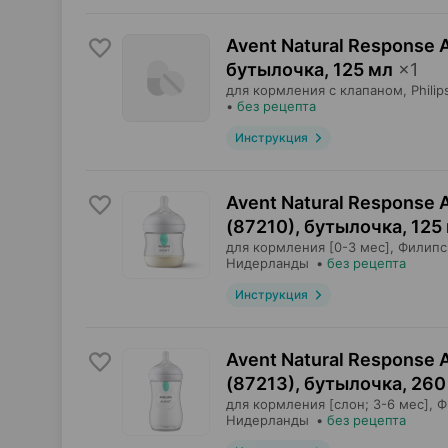
Avent Natural Response 
бутылочка
,
125 мл
×
1
для кормления с клапаном,
Philip
•
без рецепта
Инструкция
Avent Natural Response 
(87210), бутылочка
,
125
для кормления [0-3 мес],
Филипс
Нидерланды
•
без рецепта
Инструкция
Avent Natural Response 
(87213), бутылочка
,
260
для кормления [слон; 3-6 мес],
Ф
Нидерланды
•
без рецепта