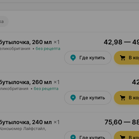
ка
42,98 — 49
 бутылочка
,
260 мл
×
1
Великобритания
•
без рецепта
Где купить
В к
42
 бутылочка
,
260 мл
×
1
еликобритания
•
без рецепта
Где купить
В к
75,60 — 88
 бутылочка
,
240 мл
×
1
Консьюмер Лайфстайл
,
Где купить
В к