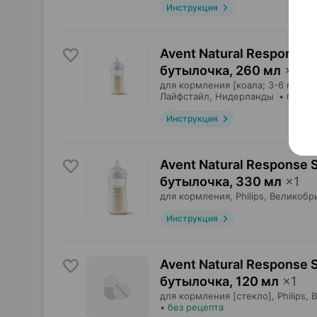
Инструкция
Avent Natural Response
бутылочка
,
260 мл
×
1
для кормления [коала; 3-6 мес],
Лайфстайл
, Нидерланды
•
без р
Инструкция
Avent Natural Response
бутылочка
,
330 мл
×
1
для кормления,
Philips
, Великобр
Инструкция
Avent Natural Response
бутылочка
,
120 мл
×
1
для кормления [стекло],
Philips
, 
•
без рецепта