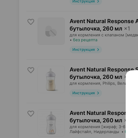
Инструкция
Avent Natural Response 
бутылочка
,
260 мл
×
1
для кормления с клапаном [медв
•
без рецепта
Инструкция
Avent Natural Response 
бутылочка
,
260 мл
×
1
для кормления,
Philips
, Великобр
Инструкция
Avent Natural Response
бутылочка
,
260 мл
×
1
для кормления [жираф; 3-6 мес],
Лайфстайл
, Нидерланды
•
без р