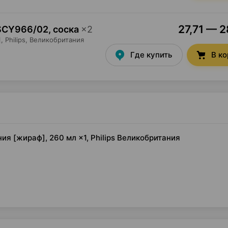
27,71 — 2
 SCY966/02, соска
×
2
,
Philips
, Великобритания
Где купить
В к
ия [жираф], 260 мл ×1, Philips Великобритания