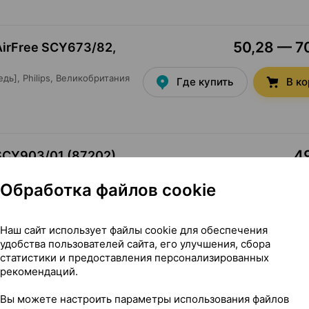
50,28 — 70
AirFree SCY673/82,
едь],
Philips
, Великобритания
Где купить
В к
49
SCY903/01 (87202),
Обработка файлов cookie
итания
•
без рецепта
Где купить
В к
Наш сайт использует файлы cookie для обеспечения
удобства пользователей сайта, его улучшения, сбора
47,29 — 65
 SCY903/66 (87206),
статистики и предоставления персонализированных
рекомендаций.
Филипс Консьюмер
Где купить
В к
ецепта
Вы можете настроить параметры использования файлов