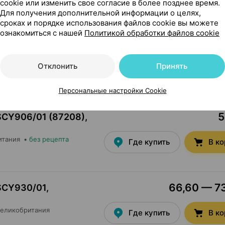
cookie или изменить свое согласие в более позднее время.
Для получения дополнительной информации о целях,
сроках и порядке использования файлов cookie вы можете
ознакомиться с нашей
Политикой обработки файлов cookie
47,29 — 65
 SCY903/66 (87207),
Филипс Консьюмер
Где купить
В к
Отклонить
Принять
ецепта
Персональные настройки Cookie
5
 SCY906/01 (87208),
итания
•
без рецепта
Где купить
В к
66,60 — 73
 SCY930/01,
Великобритания
Где купить
В к