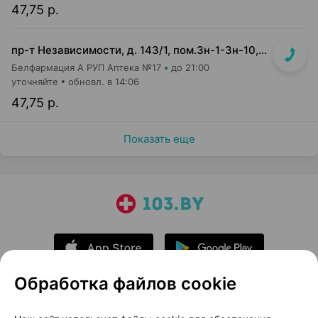
47,75 р.
пр-т Независимости, д. 143/1, пом.3н-1-3н-10, 3н-23, 3н-26
Белфармация А РУП Аптека №17
до 21:00
уточняйте
обновл. в 14:06
47,75 р.
Показать еще
Обработка файлов cookie
О проекте
Новости проекта