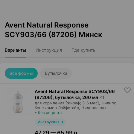
Avent Natural Response
SCY903/66 (87206) Минск
Варианты
Инструкция
Где купить
Все формы
Бутылочка
Avent Natural Response SCY903/66
(87206), бутылочка
,
260 мл
×
1
для кормления [жираф; 3-6 мес],
Филипс
Консьюмер Лайфстайл
, Нидерланды
•
без рецепта
Инструкция
47,29 — 65,99 р.