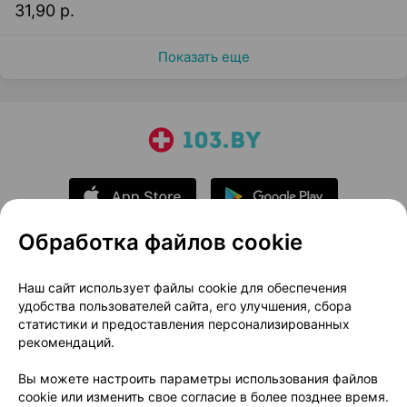
31,90 р.
Показать еще
Обработка файлов cookie
О проекте
Новости проекта
Наш сайт использует файлы cookie для обеспечения
удобства пользователей сайта, его улучшения, сбора
Размещение рекламы
Медицинский маркетинг
статистики и предоставления персонализированных
Публичный договор
Доставка
рекомендаций.
Пользовательское соглашение
Вы можете настроить параметры использования файлов
Способы оплаты
Вакансии
Партнеры
cookie или изменить свое согласие в более позднее время.