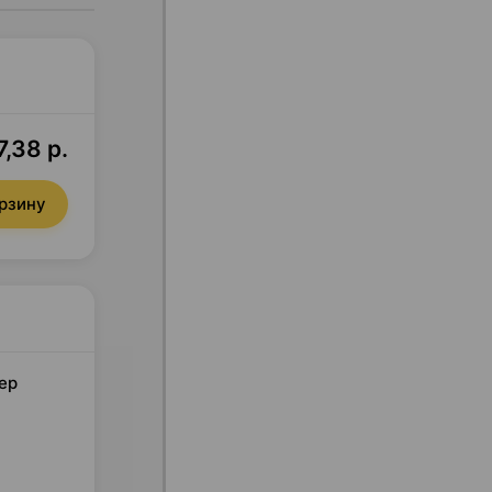
,38 р.
орзину
мер