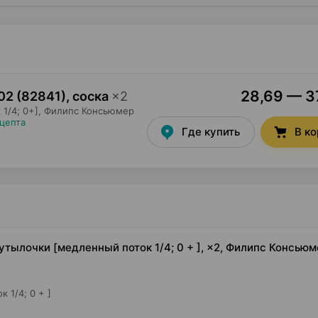
28,69 — 37
02 (82841), соска
×
2
1/4; 0+],
Филипс Консьюмер
ецепта
Где купить
В к
бутылочки [медленный поток 1/4; 0 + ], ×2, Филипс Консью
 1/4; 0 + ]