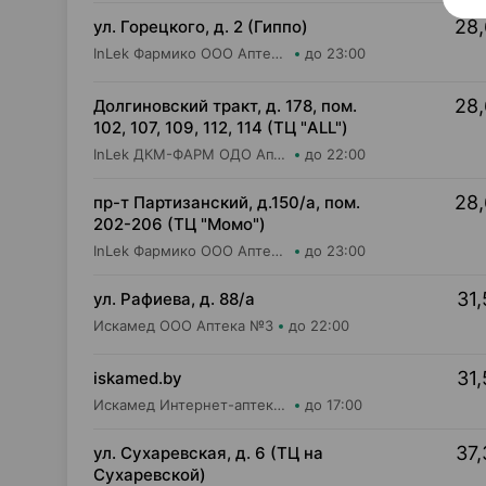
28,
ул. Горецкого, д. 2 (Гиппо)
InLek Фармико ООО Аптека №22
до 23:00
28,
Долгиновский тракт, д. 178, пом.
102, 107, 109, 112, 114 (ТЦ "ALL")
InLek ДКМ-ФАРМ ОДО Аптека №34
до 22:00
28,
пр-т Партизанский, д.150/а, пом.
202-206 (ТЦ "Момо")
InLek Фармико ООО Аптека №26
до 23:00
31,
ул. Рафиева, д. 88/а
Искамед ООО Аптека №3
до 22:00
31,
iskamed.by
Искамед Интернет-аптека Iskamed.by
до 17:00
37,
ул. Сухаревская, д. 6 (ТЦ на
Сухаревской)