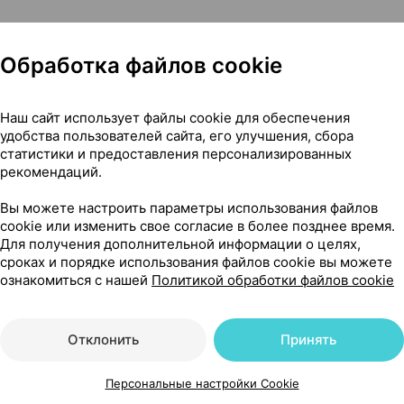
Обработка файлов cookie
Наш сайт использует файлы cookie для обеспечения
 бутылочки [медленный поток 1/4; 0+], ×2, Филипс Консьюм
удобства пользователей сайта, его улучшения, сбора
статистики и предоставления персонализированных
рекомендаций.
Вы можете настроить параметры использования файлов
cookie или изменить свое согласие в более позднее время.
9
Для получения дополнительной информации о целях,
На карте
сроках и порядке использования файлов cookie вы можете
ознакомиться с нашей
Политикой обработки файлов cookie
Отклонить
Принять
69 р.
1 шт.
обновл. в 15:32
Персональные настройки Cookie