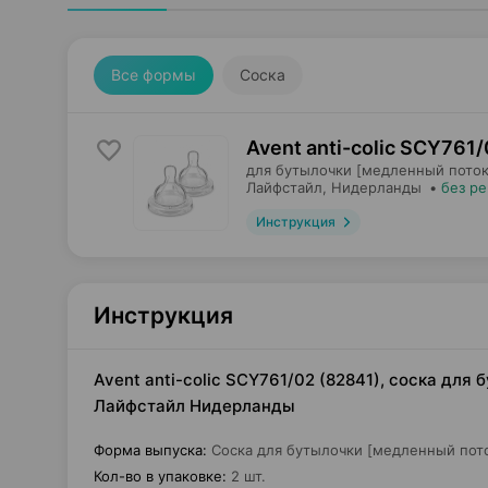
Все формы
Соска
Avent anti-colic SCY761/
для бутылочки [медленный поток 
Лайфстайл
, Нидерланды
•
без р
Инструкция
Инструкция
Avent anti-colic SCY761/02 (82841), соска для 
Лайфстайл Нидерланды
Форма выпуска
:
Соска для бутылочки [медленный поток
Кол-во в упаковке
:
2 шт.