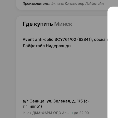
Производитель
:
Филипс Консьюмер Лайфстайл
Где купить
Минск
Avent anti-colic SCY761/02 (82841), соска для
Лайфстайл Нидерланды
28,
а/г Сеница, ул. Зеленая, д. 1/5 (с-
т "Гиппо")
InLek ДКМ-ФАРМ ОДО Аптека №36
до 22:00