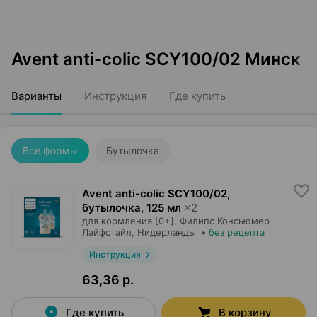
Avent anti-colic SCY100/02 Минск
Варианты
Инструкция
Где купить
Все формы
Бутылочка
Avent anti-colic SCY100/02,
бутылочка
,
125 мл
×
2
для кормления [0+],
Филипс Консьюмер
Лайфстайл
, Нидерланды
•
без рецепта
Инструкция
63,36 р.
Где купить
В корзину