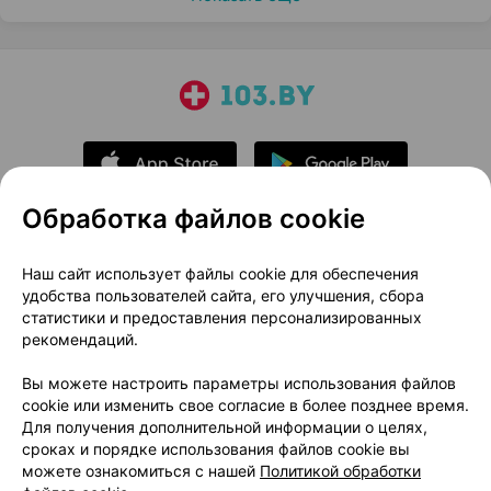
Обработка файлов cookie
О проекте
Новости проекта
Наш сайт использует файлы cookie для обеспечения
удобства пользователей сайта, его улучшения, сбора
Размещение рекламы
Медицинский маркетинг
статистики и предоставления персонализированных
Публичный договор
Доставка
рекомендаций.
Пользовательское соглашение
Вы можете настроить параметры использования файлов
Способы оплаты
Вакансии
Партнеры
cookie или изменить свое согласие в более позднее время.
Написать руководителю 103.by
Для получения дополнительной информации о целях,
сроках и порядке использования файлов cookie вы
Написать в поддержку
можете ознакомиться с нашей
Политикой обработки
Персональные настройки Cookie