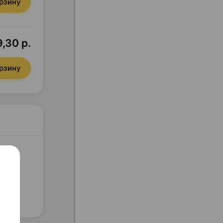
орзину
,30 р.
орзину