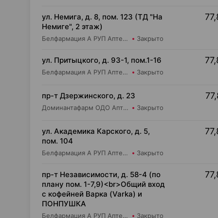
77,
ул. Немига, д. 8, пом. 123 (ТД "На
Немиге", 2 этаж)
Белфармация А РУП Аптека №7
Закрыто
77,
ул. Притыцкого, д. 93-1, пом.1-16
Белфармация А РУП Аптека №91
Закрыто
77,
пр-т Дзержинского, д. 23
Доминантафарм ОДО Аптека №32
Закрыто
77,
ул. Академика Карского, д. 5,
пом. 104
Белфармация А РУП Аптека №113
Закрыто
77,
пр-т Независимости, д. 58-4 (по
плану пом. 1-7,9)<br>Общий вход
с кофейней Варка (Varka) и
ПОНПУШКА
Белфармация А РУП Аптека №9
Закрыто