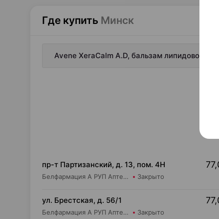
Где купить
Минск
Avene XeraCalm A.D, бальзам липидовоспол
77,
пр-т Партизанский, д. 13, пом. 4Н
Белфармация А РУП Аптека №23
Закрыто
77,
ул. Брестская, д. 56/1
Белфармация А РУП Аптека №74
Закрыто