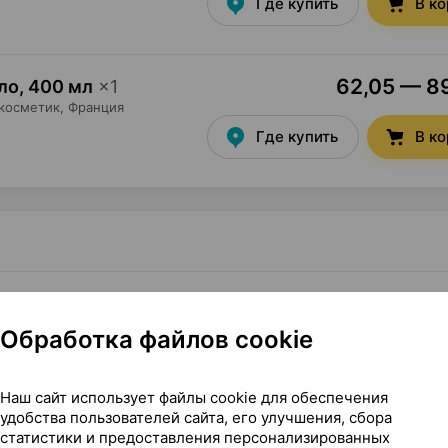
Где купить
В к
62,05 — 89
ло
,
400 мл
×
1
косметик
, Франция
Где купить
В к
щий, 200 мл ×1, Пьер Фабр Дермо-косметик Франция
Обработка файлов cookie
Наш сайт использует файлы cookie для обеспечения
удобства пользователей сайта, его улучшения, сбора
статистики и предоставления персонализированных