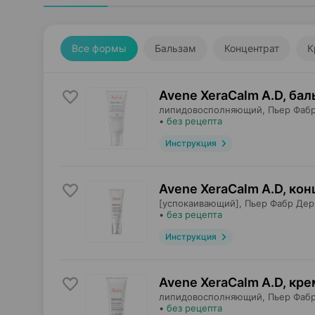
Все формы
Бальзам
Концентрат
К
Avene XeraCalm A.D, бал
липидовосполняющий,
Пьер Фаб
•
без рецепта
Инструкция
Avene XeraCalm A.D, кон
[успокаивающий],
Пьер Фабр Де
•
без рецепта
Инструкция
Avene XeraCalm A.D, кре
липидовосполняющий,
Пьер Фаб
•
без рецепта