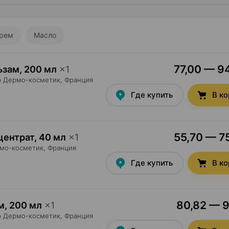
рем
Масло
77,00 — 94
ьзам
,
200 мл
×
1
р Дермо-косметик
, Франция
Где купить
В к
55,70 — 75
центрат
,
40 мл
×
1
рмо-косметик
, Франция
Где купить
В к
80,82 — 9
м
,
200 мл
×
1
р Дермо-косметик
, Франция