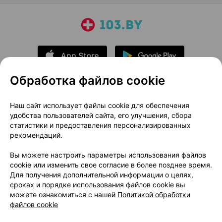
Обработка файлов cookie
О проекте
Новости проекта
Наш сайт использует файлы cookie для обеспечения
удобства пользователей сайта, его улучшения, сбора
Размещение рекламы
Медицинский маркетинг
статистики и предоставления персонализированных
Публичный договор
Доставка
рекомендаций.
Пользовательское соглашение
Вы можете настроить параметры использования файлов
Способы оплаты
Вакансии
Партнеры
cookie или изменить свое согласие в более позднее время.
Написать руководителю 103.by
Для получения дополнительной информации о целях,
сроках и порядке использования файлов cookie вы
Написать в поддержку
можете ознакомиться с нашей
Политикой обработки
Персональные настройки Cookie
файлов cookie
Обработка персональных данных