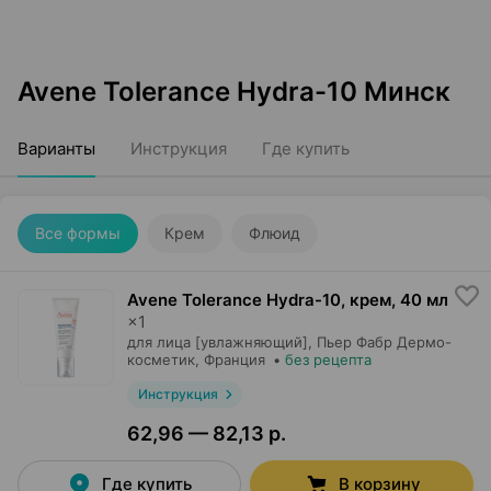
Avene Tolerance Hydra-10 Минск
Варианты
Инструкция
Где купить
Все формы
Крем
Флюид
Avene Tolerance Hydra-10, крем
,
40 мл
×
1
для лица [увлажняющий],
Пьер Фабр Дермо-
косметик
, Франция
•
без рецепта
Инструкция
62,96 — 82,13 р.
Где купить
В корзину