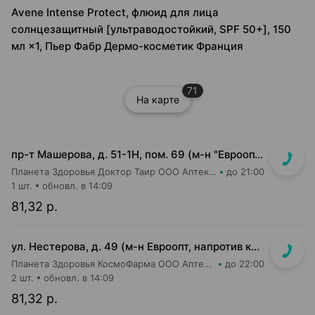
Avene Intense Protect, флюид для лица
солнцезащитный [ультраводостойкий, SPF 50+], 150
мл ×1, Пьер Фабр Дермо-косметик Франция
71
На карте
пр-т Машерова, д. 51-1Н, пом. 69 (м-н "Евроопт")
Планета Здоровья Доктор Таир ООО Аптека №8
до 21:00
1 шт.
обновл. в 14:09
81,32 р.
ул. Нестерова, д. 49 (м-н Евроопт, напротив касс)
Планета Здоровья КосмоФарма ООО Аптека №5
до 22:00
2 шт.
обновл. в 14:09
81,32 р.