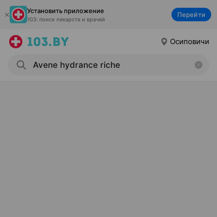
Установить приложение
Перейти
103: поиск лекарств и врачей
Осиповичи