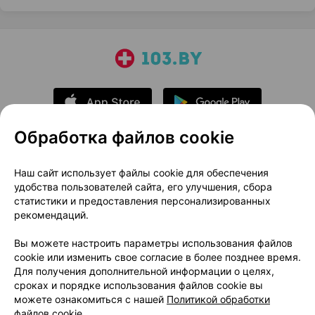
Обработка файлов cookie
О проекте
Новости проекта
Наш сайт использует файлы cookie для обеспечения
удобства пользователей сайта, его улучшения, сбора
Размещение рекламы
Медицинский маркетинг
статистики и предоставления персонализированных
Публичный договор
Доставка
рекомендаций.
Пользовательское соглашение
Вы можете настроить параметры использования файлов
Способы оплаты
Вакансии
Партнеры
cookie или изменить свое согласие в более позднее время.
Написать руководителю 103.by
Для получения дополнительной информации о целях,
сроках и порядке использования файлов cookie вы
Написать в поддержку
можете ознакомиться с нашей
Политикой обработки
Персональные настройки Cookie
файлов cookie