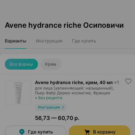
Avene hydrance riche Осиповичи
Варианты
Инструкция
Где купить
Все формы
Крем
Avene hydrance riche, крем
,
40 мл
×
1
для лица [увлажняющий; насыщенный],
Пьер Фабр Дермо-косметик
, Франция
•
без рецепта
Инструкция
56,73 — 60,70 р.
Где купить
В корзину