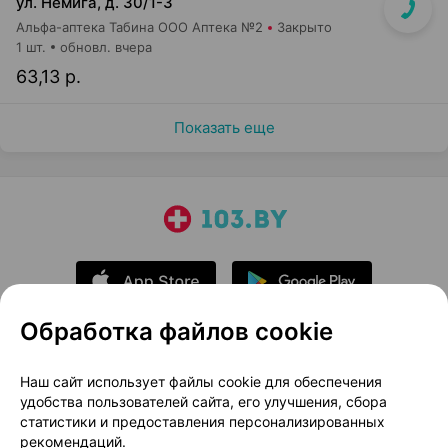
ул. Немига, д. 30/1-3
Альфа-аптека Табина ООО Аптека №2
Закрыто
1 шт.
обновл. вчера
63,13 р.
Показать еще
Обработка файлов cookie
О проекте
Новости проекта
Наш сайт использует файлы cookie для обеспечения
удобства пользователей сайта, его улучшения, сбора
Размещение рекламы
Медицинский маркетинг
статистики и предоставления персонализированных
Публичный договор
Доставка
рекомендаций.