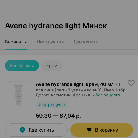
Avene hydrance light Минск
Варианты
Инструкция
Где купить
Все формы
Крем
Avene hydrance light, крем
,
40 мл
×
1
для лица [легкий увлажняющий],
Пьер Фабр
Дермо-косметик
, Франция
•
без рецепта
Инструкция
59,30 — 87,94 р.
Где купить
В корзину