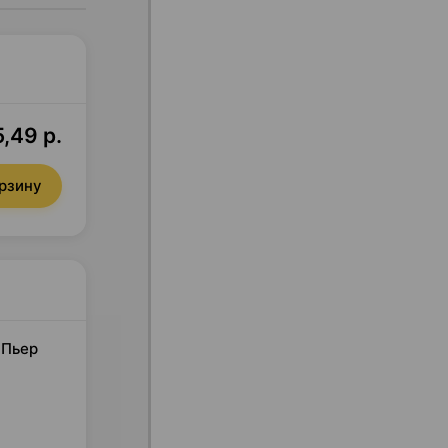
,49 р.
орзину
 Пьер