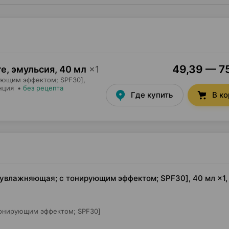
49,39 — 75
re, эмульсия
,
40 мл
×
1
ующим эффектом; SPF30],
нция
•
без рецепта
Где купить
В к
 [увлажняющая; с тонирующим эффектом; SPF30], 40 мл ×1,
тонирующим эффектом; SPF30]