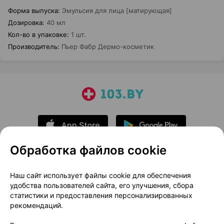
Форма выпуска
:
Эмульсия для лица [матирующая]
Дозировка
:
40 мл
Кол-во в упаковке
:
1 шт.
Производитель
:
Пьер Фабр Дермо-косметик
Обработка файлов cookie
О проекте
Новости проекта
Наш сайт использует файлы cookie для обеспечения
удобства пользователей сайта, его улучшения, сбора
Размещение рекламы
Медицинский маркетинг
статистики и предоставления персонализированных
Публичный договор
Доставка
рекомендаций.
Пользовательское соглашение