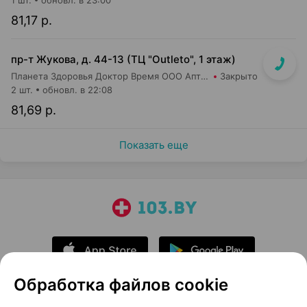
1 шт.
обновл. в 23:00
81,17 р.
пр-т Жукова, д. 44-13 (ТЦ "Outleto", 1 этаж)
Планета Здоровья Доктор Время ООО Аптека №21
Закрыто
2 шт.
обновл. в 22:08
81,69 р.
Показать еще
Обработка файлов cookie