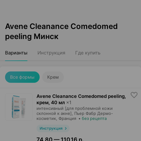
Avene Cleanance Comedomed
peeling Минск
Варианты
Инструкция
Где купить
Все формы
Крем
Avene Cleanance Comedomed peeling,
крем
,
40 мл
×
1
интенсивный [для проблемной кожи
склонной к акне],
Пьер Фабр Дермо-
косметик
, Франция
•
без рецепта
Инструкция
74,80 — 110,16 р.