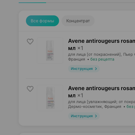
Все формы
Концентрат
Avene antirougeurs rosa
мл
×
1
для лица [от покраснений],
Пьер 
Франция
•
без рецепта
Инструкция
Avene antirougeurs rosa
мл
×
1
для лица [увлажняющий; от покра
Дермо-косметик
, Франция
•
без
Инструкция