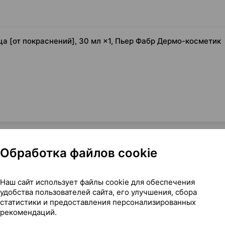
ца [от покраснений], 30 мл ×1, Пьер Фабр Дермо-косметик
Обработка файлов cookie
Наш сайт использует файлы cookie для обеспечения
 лица [от покраснений], 30 мл ×1, Пьер Фабр Дермо-косме
удобства пользователей сайта, его улучшения, сбора
статистики и предоставления персонализированных
рекомендаций.