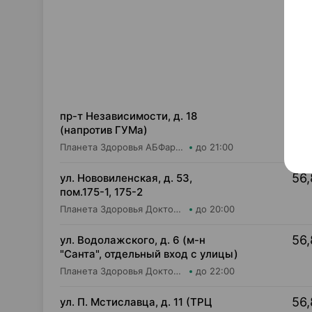
56,
пр-т Независимости, д. 18
(напротив ГУМа)
Планета Здоровья АБФармация ИООО Аптека №1
до 21:00
56,
ул. Нововиленская, д. 53,
пом.175-1, 175-2
Планета Здоровья Доктор Таир ООО Аптека №5
до 20:00
56,
ул. Водолажского, д. 6 (м-н
"Санта", отдельный вход с улицы)
Планета Здоровья Доктор Таир ООО Аптека №17
до 22:00
56,
ул. П. Мстиславца, д. 11 (ТРЦ