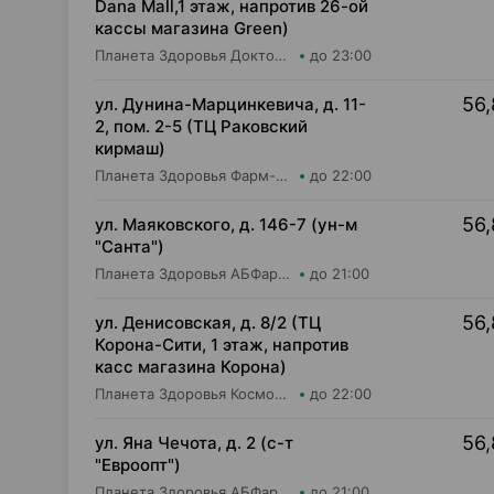
Dana Mall,1 этаж, напротив 26-ой
кассы магазина Green)
Планета Здоровья Доктор Таир ООО Аптека №26
до 23:00
56,
ул. Дунина-Марцинкевича, д. 11-
2, пом. 2-5 (ТЦ Раковский
кирмаш)
Планета Здоровья Фарм-Продукт ОДО Аптека №24
до 22:00
56,
ул. Маяковского, д. 146-7 (ун-м
"Санта")
Планета Здоровья АБФармация ИООО Аптека №2
до 21:00
56,
ул. Денисовская, д. 8/2 (ТЦ
Корона-Сити, 1 этаж, напротив
касс магазина Корона)
Планета Здоровья КосмоФарма ООО Аптека №25
до 22:00
56,
ул. Яна Чечота, д. 2 (с-т
"Евроопт")
Планета Здоровья АБФармация ИООО Аптека №26
до 21:00