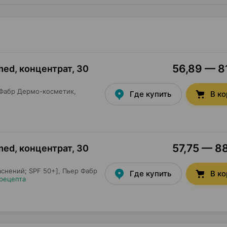
56,89 — 81
med, концентрат
,
30
Фабр Дермо-косметик
,
Где купить
В к
57,75 — 88
med, концентрат
,
30
снений; SPF 50+],
Пьер Фабр
Где купить
В к
 рецепта