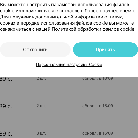
Вы можете настроить параметры использования файлов
cookie или изменить свое согласие в более позднее время.
154
Для получения дополнительной информации о целях,
На карте
сроках и порядке использования файлов cookie вы можете
ознакомиться с нашей
Политикой обработки файлов cookie
Отклонить
Принять
89 р.
4 шт.
обновл. в 16:09
Персональные настройки Cookie
89 р.
2 шт.
обновл. в 16:09
89 р.
2 шт.
обновл. в 16:09
89 р.
3 шт.
обновл. в 16:09