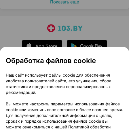
Показать еще
Обработка файлов cookie
О проекте
Новости проекта
Наш сайт использует файлы cookie для обеспечения
удобства пользователей сайта, его улучшения, сбора
Размещение рекламы
Медицинский маркетинг
статистики и предоставления персонализированных
Публичный договор
Доставка
рекомендаций.
Пользовательское соглашение
Вы можете настроить параметры использования файлов
Способы оплаты
Вакансии
Партнеры
cookie или изменить свое согласие в более позднее время.
Написать руководителю 103.by
Для получения дополнительной информации о целях,
сроках и порядке использования файлов cookie вы
Написать в поддержку
можете ознакомиться с нашей
Политикой обработки