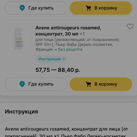
Где купить
В корзину
Avene antirougeurs rosamed,
концентрат
,
30 мл
×
1
для лица [увлажняющий; от покраснений;
SPF 50+],
Пьер Фабр Дермо-косметик
,
Франция
•
без рецепта
Инструкция
57,75 — 88,40 р.
Где купить
В корзину
Инструкция
Avene antirougeurs rosamed, концентрат для лица [от
покраснений], 30 мл ×1, Пьер Фабр Дермо-косметик