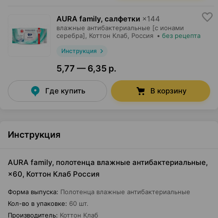
AURA family, салфетки
×
144
влажные антибактериальные [с ионами
серебра],
Коттон Клаб
, Россия
•
без рецепта
Инструкция
5,77 — 6,35 р.
Где купить
В корзину
Инструкция
AURA family, полотенца влажные антибактериальные,
×60, Коттон Клаб Россия
Форма выпуска
:
Полотенца влажные антибактериальные
Кол-во в упаковке
:
60 шт.
Производитель
:
Коттон Клаб