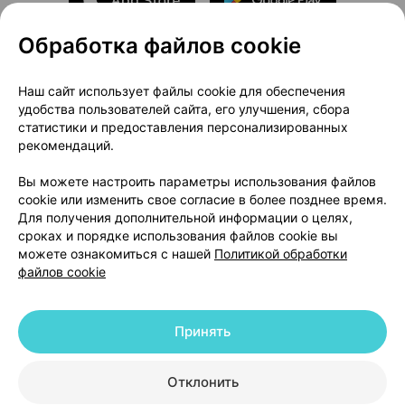
Обработка файлов cookie
О проекте
Новости проекта
Наш сайт использует файлы cookie для обеспечения
удобства пользователей сайта, его улучшения, сбора
Размещение рекламы
Медицинский маркетинг
статистики и предоставления персонализированных
Публичный договор
Доставка
рекомендаций.
Пользовательское соглашение
Вы можете настроить параметры использования файлов
Способы оплаты
Вакансии
Партнеры
cookie или изменить свое согласие в более позднее время.
Написать руководителю 103.by
Для получения дополнительной информации о целях,
сроках и порядке использования файлов cookie вы
Написать в поддержку
можете ознакомиться с нашей
Политикой обработки
Персональные настройки Cookie
файлов cookie
Обработка персональных данных
Принять
© 2026 ООО «Артокс Лаб», УНП 191700409 | 220012, Республика Беларусь,
г. Минск, улица Толбухина, 2, пом. 16 | help@103.by
|
Служба поддержки
+375 291212755
Отклонить