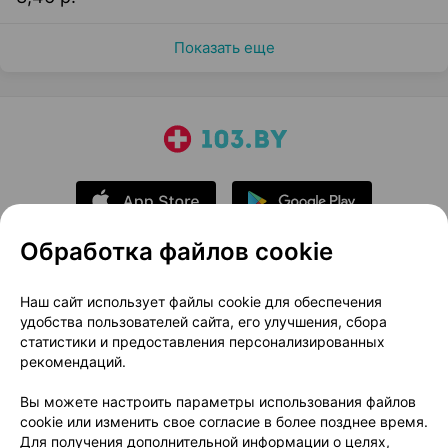
Показать еще
Обработка файлов cookie
О проекте
Новости проекта
Наш сайт использует файлы cookie для обеспечения
удобства пользователей сайта, его улучшения, сбора
Размещение рекламы
Медицинский маркетинг
статистики и предоставления персонализированных
Публичный договор
Доставка
рекомендаций.
Пользовательское соглашение
Вы можете настроить параметры использования файлов
Способы оплаты
Вакансии
Партнеры
cookie или изменить свое согласие в более позднее время.
Написать руководителю 103.by
Для получения дополнительной информации о целях,