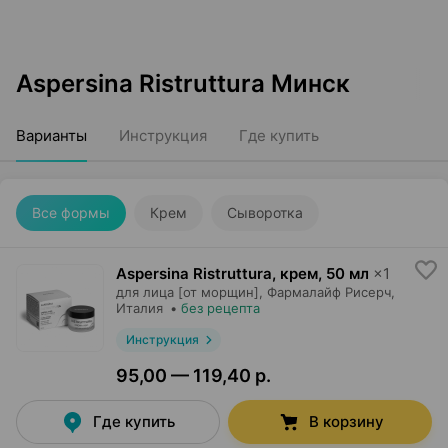
Aspersina Ristruttura Минск
Варианты
Инструкция
Где купить
Все формы
Крем
Сыворотка
Aspersina Ristruttura, крем
,
50 мл
×
1
для лица [от морщин],
Фармалайф Рисерч
,
Италия
•
без рецепта
Инструкция
95,00 — 119,40 р.
Где купить
В корзину