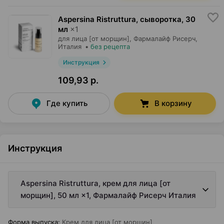
Aspersina Ristruttura, сыворотка
,
30
мл
×
1
для лица [от морщин],
Фармалайф Рисерч
,
Италия
•
без рецепта
Инструкция
109,93 р.
Где купить
В корзину
Инструкция
Aspersina Ristruttura, крем для лица [от
морщин], 50 мл ×1, Фармалайф Рисерч Италия
Форма выпуска
:
Крем для лица [от морщин]