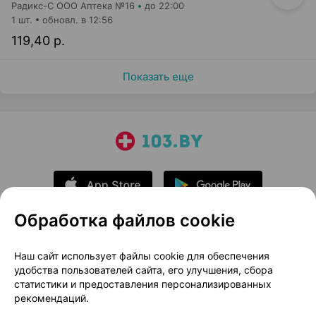
Радикс-С ООО Аптека №16
до 22:00
1 шт.
обновл. в 12:56
119,40 р.
Показать еще
Обработка файлов cookie
О проекте
Новости проекта
Наш сайт использует файлы cookie для обеспечения
удобства пользователей сайта, его улучшения, сбора
Размещение рекламы
Медицинский маркетинг
статистики и предоставления персонализированных
Публичный договор
Доставка
рекомендаций.
Пользовательское соглашение