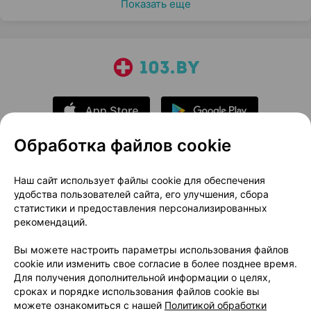
Показать еще
Обработка файлов cookie
О проекте
Новости проекта
Наш сайт использует файлы cookie для обеспечения
удобства пользователей сайта, его улучшения, сбора
Размещение рекламы
Медицинский маркетинг
статистики и предоставления персонализированных
Публичный договор
Доставка
рекомендаций.
Пользовательское соглашение
Вы можете настроить параметры использования файлов
Способы оплаты
Вакансии
Партнеры
cookie или изменить свое согласие в более позднее время.
Написать руководителю 103.by
Для получения дополнительной информации о целях,
сроках и порядке использования файлов cookie вы
Написать в поддержку
можете ознакомиться с нашей
Политикой обработки