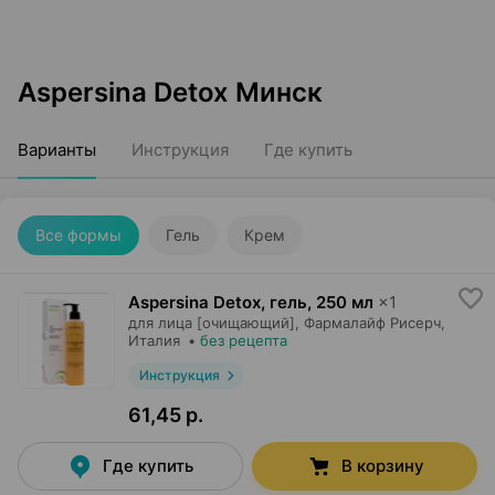
Aspersina Detox Минск
Варианты
Инструкция
Где купить
Все формы
Гель
Крем
Aspersina Detox, гель
,
250 мл
×
1
для лица [очищающий],
Фармалайф Рисерч
,
Италия
•
без рецепта
Инструкция
61,45 р.
Где купить
В корзину