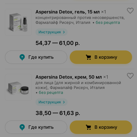
Aspersina Detox, гель
,
15 мл
×
1
концентрированный против несовершенств,
Фармалайф Рисерч
, Италия
•
без рецепта
Инструкция
54,37 — 61,00 р.
Где купить
В корзину
Aspersina Detox, крем
,
50 мл
×
1
для лица [для жирной и комбинированной
кожи],
Фармалайф Рисерч
, Италия
•
без рецепта
Инструкция
38,50 — 61,63 р.
Где купить
В корзину