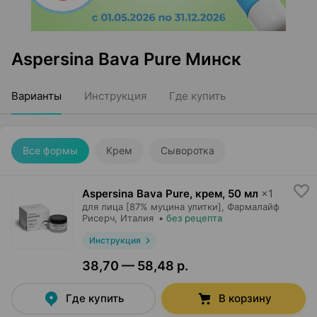
Aspersina Bava Pure Минск
Варианты
Инструкция
Где купить
Все формы
Крем
Сыворотка
Aspersina Bava Pure, крем
,
50 мл
×
1
для лица [87% муцина улитки],
Фармалайф
Рисерч
, Италия
•
без рецепта
Инструкция
38,70 — 58,48 р.
Где купить
В корзину