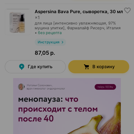
Aspersina Bava Pure, сыворотка
,
30 мл
×
1
для лица [интенсивно увлажняющая, 97%
муцина улитки],
Фармалайф Рисерч
, Италия
•
без рецепта
Инструкция
87,05 р.
Где купить
В корзину