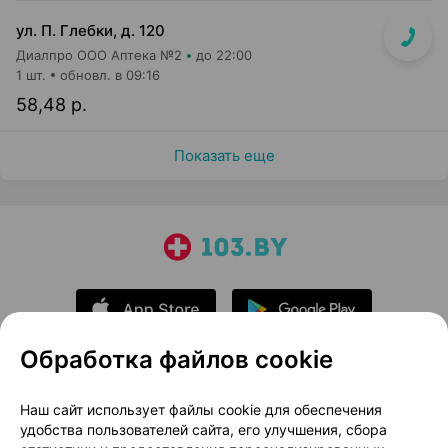
ул. П. Глебки, д. 120
Диалпро ООО Аптека №2
до 22:00
1 шт.
обновл. в 09:16
58,48 р.
Показать еще
Обработка файлов cookie
О проекте
Новости проекта
Наш сайт использует файлы cookie для обеспечения
удобства пользователей сайта, его улучшения, сбора
Размещение рекламы
Медицинский маркетинг