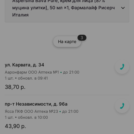
Aspersina Bava Pure, крем для лица [87%
муцина улитки], 50 мл ×1, Фармалайф Рисерч
Италия
3
На карте
ул. Карвата, д. 34
Ааронфарм ООО Аптека №1
до 21:00
1 шт.
обновл. в 09:41
38,70 р.
пр-т Независимости, д. 96а
Ясса ПКФ ООО Аптека №23
до 21:00
1 шт.
обновл. в 10:00
43,90 р.