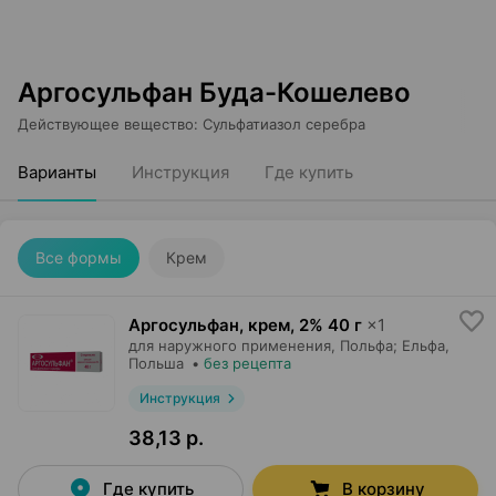
Аргосульфан Буда-Кошелево
Действующее вещество
:
Сульфатиазол серебра
Варианты
Инструкция
Где купить
Все формы
Крем
Аргосульфан, крем
,
2% 40 г
×
1
для наружного применения,
Польфа; Ельфа
,
Польша
•
без рецепта
Инструкция
38,13 р.
Где купить
В корзину