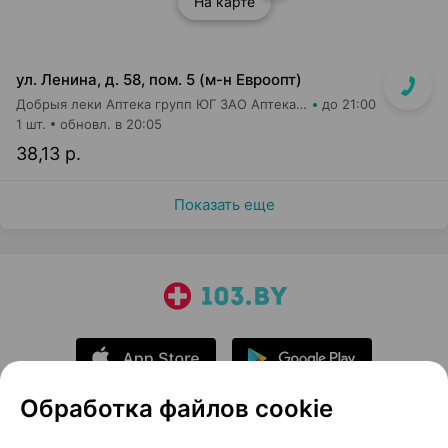
На карте
ул. Ленина, д. 58, пом. 5 (м-н Евроопт)
Добрыя леки Аптека групп ЮГ ЗАО Аптека №8
до 21:00
1 шт.
обновл. в 20:05
38,13 р.
Показать еще
Обработка файлов cookie