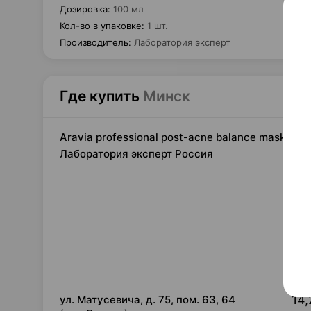
Дозировка
:
100 мл
Кол-во в упаковке
:
1 шт.
Производитель
:
Лаборатория эксперт
Где купить
Минск
Aravia professional post-acne balance mask, 
Лаборатория эксперт Россия
14,
ул. Матусевича, д. 75, пом. 63, 64