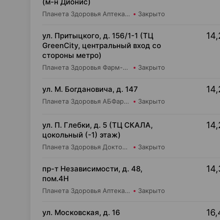
(м-н Дионис)
Планета Здоровья Аптека №28 ООО Аптека №4
Закрыто
14,
ул. Притыцкого, д. 156/1-1 (ТЦ
GreenCity, центральный вход со
стороны метро)
Планета Здоровья Фарм-Продукт ОДО Аптека №23
Закрыто
14,
ул. М. Богдановича, д. 147
Планета Здоровья АБФармация ИООО Косметический магазин №4
Закрыто
14,
ул. П. Глебки, д. 5 (ТЦ СКАЛА,
цокольный (-1) этаж)
Планета Здоровья Доктор Время ООО Аптека №50
Закрыто
14,
пр-т Независимости, д. 48,
пом.4Н
Планета Здоровья Аптека №28 ООО Аптека №1
Закрыто
16,
ул. Московская, д. 16