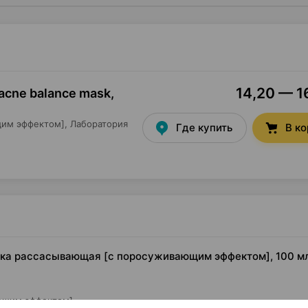
14,20 — 16
-acne balance mask,
им эффектом],
Лаборатория
Где купить
В к
маска рассасывающая [с поросуживающим эффектом], 100 мл
ющим эффектом]