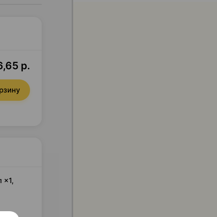
,65 р.
орзину
 ×1,