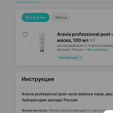
Все формы
Маска
Aravia professional post
маска
,
100 мл
×
1
рассасывающая [с поросуживающ
эксперт
, Россия
•
без рецепта
Инструкция
Инструкция
Aravia professional post-acne balance mask, 
Лаборатория эксперт Россия
Форма выпуска
:
Маска рассасывающая [с поросужива