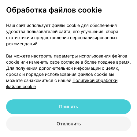
Обработка файлов cookie
О проекте
Новости проекта
Наш сайт использует файлы cookie для обеспечения
удобства пользователей сайта, его улучшения, сбора
Размещение рекламы
Медицинский маркетинг
статистики и предоставления персонализированных
Публичный договор
Доставка
рекомендаций.
Пользовательское соглашение
Вы можете настроить параметры использования файлов
Способы оплаты
Вакансии
Партнеры
cookie или изменить свое согласие в более позднее время.
Написать руководителю 103.by
Для получения дополнительной информации о целях,
сроках и порядке использования файлов cookie вы
Написать в поддержку
можете ознакомиться с нашей
Политикой обработки
Персональные настройки Cookie
файлов cookie
Обработка персональных данных
Принять
© 2026 ООО «Артокс Лаб», УНП 191700409 | 220012, Республика Беларусь,
г. Минск, улица Толбухина, 2, пом. 16 | help@103.by
|
Служба поддержки
+375 291212755
Отклонить