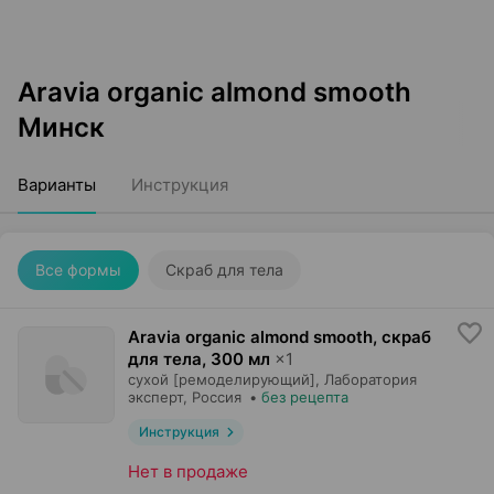
Aravia organic almond smooth
Минск
Варианты
Инструкция
Все формы
Скраб для тела
Aravia organic almond smooth, скраб
для тела
,
300 мл
×
1
cухой [ремоделирующий],
Лаборатория
эксперт
, Россия
•
без рецепта
Инструкция
Нет в продаже