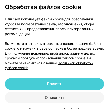
Обработка файлов cookie
О проекте
Новости проекта
Наш сайт использует файлы cookie для обеспечения
удобства пользователей сайта, его улучшения, сбора
Размещение рекламы
Медицинский маркетинг
статистики и предоставления персонализированных
Публичный договор
Доставка
рекомендаций.
Пользовательское соглашение
Вы можете настроить параметры использования файлов
Способы оплаты
Вакансии
Партнеры
cookie или изменить свое согласие в более позднее время.
Написать руководителю 103.by
Для получения дополнительной информации о целях,
сроках и порядке использования файлов cookie вы
Написать в поддержку
можете ознакомиться с нашей
Политикой обработки
Персональные настройки Cookie
файлов cookie
Обработка персональных данных
Принять
© 2026 ООО «Артокс Лаб», УНП 191700409 | 220012, Республика Беларусь,
г. Минск, улица Толбухина, 2, пом. 16 | help@103.by
|
Служба поддержки
+375 291212755
Отклонить