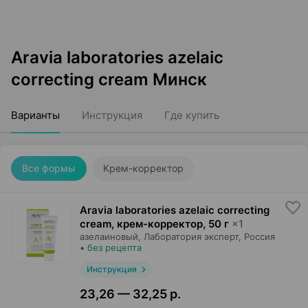
Aravia laboratories azelaic
correcting cream Минск
Варианты
Инструкция
Где купить
Все формы
Крем-корректор
Aravia laboratories azelaic correcting
cream, крем-корректор
,
50 г
×
1
азелаиновый,
Лаборатория эксперт
, Россия
•
без рецепта
Инструкция
23,26 — 32,25 р.