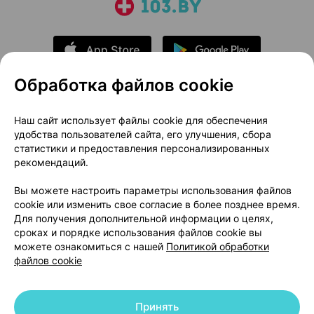
Обработка файлов cookie
О проекте
Новости проекта
Наш сайт использует файлы cookie для обеспечения
удобства пользователей сайта, его улучшения, сбора
Размещение рекламы
Медицинский маркетинг
статистики и предоставления персонализированных
Публичный договор
Доставка
рекомендаций.
Пользовательское соглашение
Вы можете настроить параметры использования файлов
Способы оплаты
Вакансии
Партнеры
cookie или изменить свое согласие в более позднее время.
Написать руководителю 103.by
Для получения дополнительной информации о целях,
сроках и порядке использования файлов cookie вы
Написать в поддержку
можете ознакомиться с нашей
Политикой обработки
Персональные настройки Cookie
файлов cookie
Обработка персональных данных
Принять