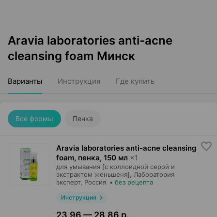
Aravia laboratories anti-acne
cleansing foam Минск
Варианты
Инструкция
Где купить
Все формы
Пенка
Aravia laboratories anti-acne cleansing
foam, пенка
,
150 мл
×
1
для умывания [с коллоидной серой и
экстрактом женьшеня],
Лаборатория
эксперт
, Россия
•
без рецепта
Инструкция
23,96 — 28,86 р.