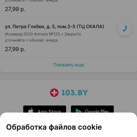
уточняйте
обновл. вчера
27,99 р.
ул. Петра Глебки, д. 5, пом.3-5 (ТЦ СКАЛА)
Искамед ООО Аптека №125
Закрыто
уточняйте
обновл. вчера
27,99 р.
Показать еще
Обработка файлов cookie