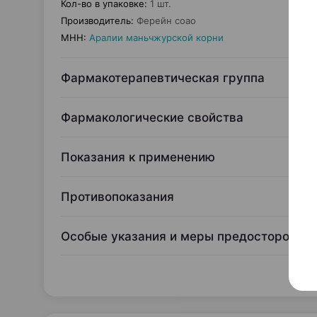
Кол-во в упаковке
:
1 шт.
Производитель
:
Ферейн соао
МНН
:
Аралии маньчжурской корни
Фармакотерапевтическая группа
Фармакологические свойства
Показания к применению
Противопоказания
Особые указания и меры предосторожно