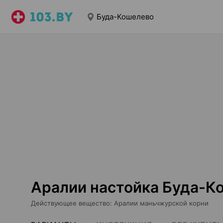
Буда-Кошелево
Аралии настойка Буда-К
Действующее вещество
:
Аралии маньчжурской корни