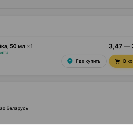
3,47 — 
йка
,
50 мл
×
1
епта
Где купить
В к
оао Беларусь