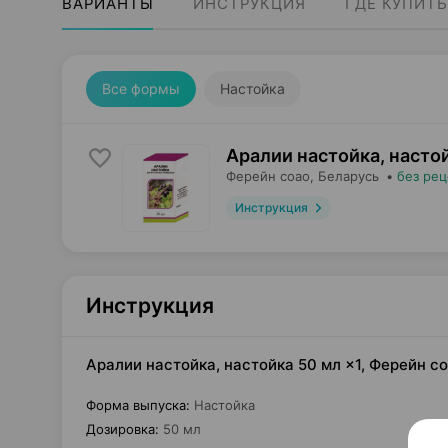
ВАРИАНТЫ
ИНСТРУКЦИЯ
ГДЕ КУПИТЬ
Все формы
Настойка
Аралии настойка, насто
Ферейн соао
, Беларусь
•
без рец
Инструкция
Инструкция
Аралии настойка, настойка 50 мл ×1, Ферейн с
Форма выпуска
:
Настойка
Дозировка
:
50 мл