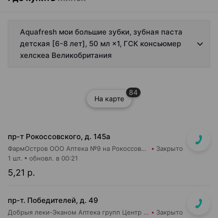
Aquafresh мои большие зубки, зубная паста
детская [6-8 лет], 50 мл ×1, ГСК консьюмер
хелскеа Великобритания
84
На карте
пр-т Рокоссовского, д. 145а
ФармОстров ООО Аптека №9 на Рокоссовского
Закрыто
1 шт.
обновл. в 00:21
5,21 р.
пр-т. Победителей, д. 49
Добрыя леки-Эканом Аптека групп Центр ООО Аптека №24
Закрыто