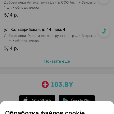
Добрыя леки Аптека групп Центр ООО Аптека №106
Закрыто
1 шт.
обновл. вчера
5,14 р.
ул. Кальварийская, д. 44, пом. 4
Добрыя леки-Эканом Аптека групп Центр ООО Аптека №39
Закрыто
1 шт.
обновл. вчера
5,14 р.
Показать еще
Обработка файлов cookie