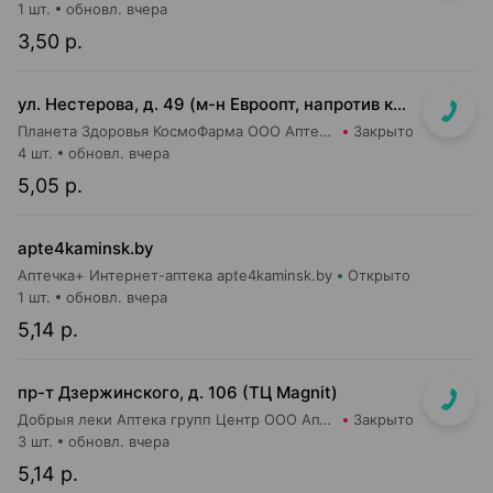
1 шт.
обновл. вчера
3,50 р.
ул. Нестерова, д. 49 (м-н Евроопт, напротив касс)
Планета Здоровья КосмоФарма ООО Аптека №5
Закрыто
4 шт.
обновл. вчера
5,05 р.
apte4kaminsk.by
Аптечка+ Интернет-аптека apte4kaminsk.by
Открыто
1 шт.
обновл. вчера
5,14 р.
пр-т Дзержинского, д. 106 (ТЦ Magnit)
Добрыя леки Аптека групп Центр ООО Аптека №113
Закрыто
3 шт.
обновл. вчера
5,14 р.